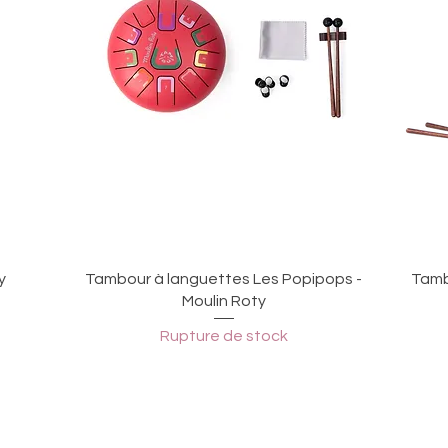
Aperçu rapide
y
Tambour à languettes Les Popipops -
Tamb
Moulin Roty
Rupture de stock