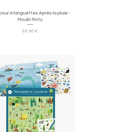
Aperçu rapide
our à languettes Après la pluie -
Moulin Roty
Prix
69,90 €