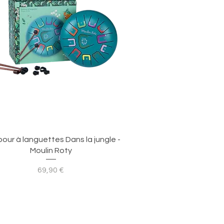
Aperçu rapide
our à languettes Dans la jungle -
Moulin Roty
Prix
69,90 €