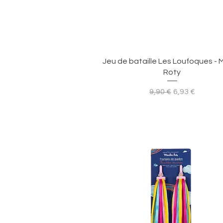
Aperçu rapide
Jeu de bataille Les Loufoques - 
Roty
Prix original
Prix promotio
9,90 €
6,93 €