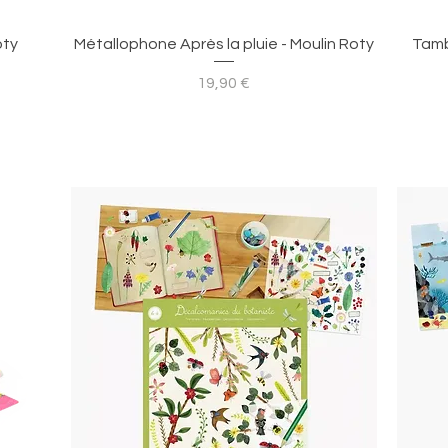
Aperçu rapide
oty
Métallophone Après la pluie - Moulin Roty
Tamb
Prix
19,90 €