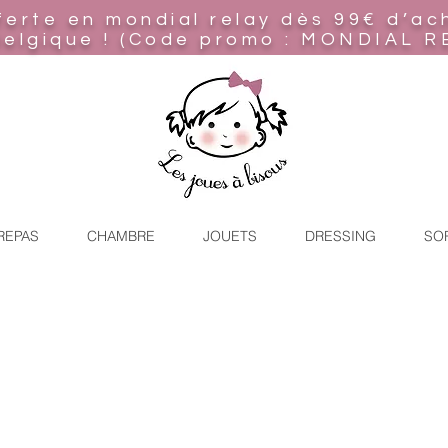
ferte en mondial relay
dès 99€ d’ac
Belgique ! (Code promo : MONDIAL R
REPAS
CHAMBRE
JOUETS
DRESSING
SO