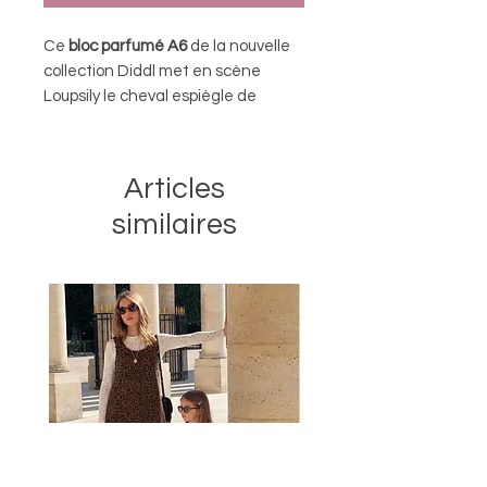
Ce
bloc parfumé A6
de la nouvelle
collection Diddl met en scène
Loupsily le cheval espiègle de
Diddlland dans un décor floral bleu
lumineux, avec une
senteur fruit de
la passion
exotique et solaire qui
Articles
transporte immédiatement ailleurs.
similaires
• Feuilles détachables
• Bloc parfumé à collectionner
• Collection Printemps-été 2026