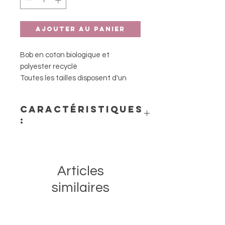
Ajouter au panier
Bob en coton biologique et
polyester recyclé
Toutes les tailles disposent d'un
cordon ajustable
Caractéristiques
Guide des tailles :
:
9-18 mois : tour de tête entre 44
et 48 cm
- Matières : 80% polyester recyclé,
2-5 ans : tour de tête entre 48 et
20% coton biologique
52 cm
Articles
6 ans et + : tour de tête entre 52
et 56 cm
similaires