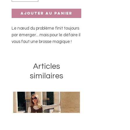
Ajouter au panier
Le nœud du problème finit toujours
par émerger... mais pour le défaire il
vous faut une brosse magique !
Amazing Hair sur le thème Bee est
la brosse démêlante pour
cheveux de Legami qui défait les
Articles
nœuds sans tirer, arracher ou
similaires
abîmer les cheveux, grâce aux
picots souples de différentes
hauteurs. Pour la Raiponce qui est
en vous !
Manche ergonomique
Adaptée à tous les types de
cheveux
À utiliser sur cheveux mouillés et