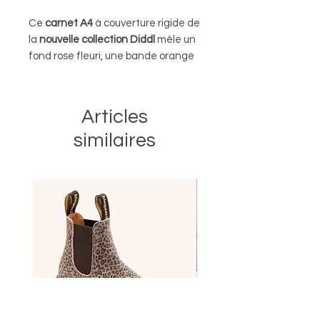
Ce
carnet A4
à couverture rigide de
la
nouvelle collection Diddl
mêle un
fond rose fleuri, une bande orange
pétillante et une illustration
de
Diddlina, Bibombl et Diddl
.
Généreux, solide et plein de
Articles
caractère, c’est
le carnet Diddl
similaires
idéal
pour les notes du quotidien,
les cours ou les projets créatifs !