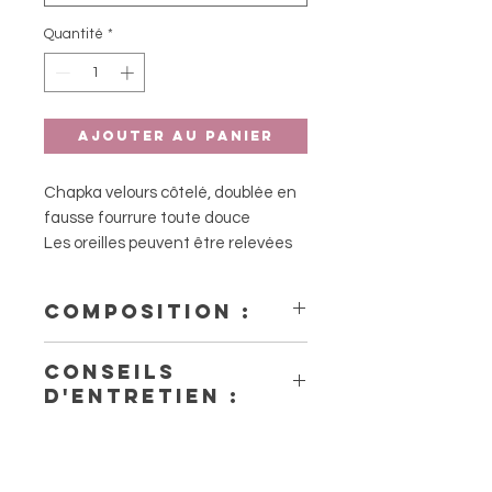
Quantité
*
Ajouter au panier
Chapka velours côtelé, doublée en
fausse fourrure toute douce
Les oreilles peuvent être relevées
grâce à l'accroche avec la pression
sous le cou
Composition :
Trois crans de pression pour ajuster
la taille
- Velours côtelé
Conseils
Ecusson en feutre brodé : Ice Ice
- Doublure : 100% polyester
d'entretien :
Baby
Couleurs : violet, jaune et turquoise,
- Lavage à la main recommandé
broderie blanche