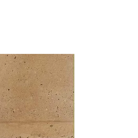
arque, cette semelle à double
(crêpe et grainée) est cousue
pour une meilleure tenue dans le