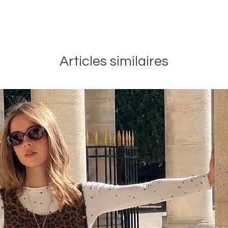
de la m
texture 
latéral 
temps.
Articles similaires