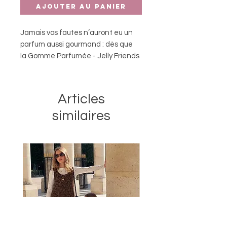
Ajouter au panier
Jamais vos fautes n’auront eu un
parfum aussi gourmand : dès que
la Gomme Parfumée - Jelly Friends
à la vanille Legami sera entrée
dans votre trousse, il vous sera doux
d'effacer vos petites erreurs grâce
Articles
à son effaçage souple et propre. Le
similaires
tyrannosaure ne fera qu'une
bouchée de vos petites étourderies
!