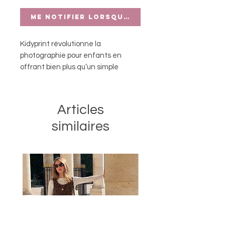
Me notifier lorsque cet article est di
Kidyprint révolutionne la
photographie pour enfants en
offrant bien plus qu’un simple
appareil photo instantané. Avec
son imprimante thermique
intégrée, les enfants peuvent
Articles
capturer leurs moments les plus
similaires
précieux et les imprimer sans la
moindre goutte d’encre.
Caractéristiques :
21 Effets filtres pour ajouter une
touche fun aux photos
Impression thermique
immediate en noir et blanc
Selfie camera 8Mpx
Ecran 2.4’