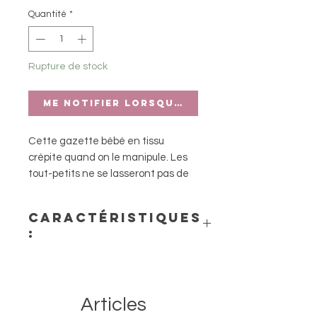
Quantité
*
Rupture de stock
Me notifier lorsque cet article est di
Cette gazette bébé en tissu
crépite quand on le manipule. Les
tout-petits ne se lasseront pas de
froisser, serrer, secouer, tourner les
pages colorées.
Caractéristiques
:
- Lavable en machine
- Matière : Tissu
- Dimensions : l. 21 x H. 30 cm
Articles