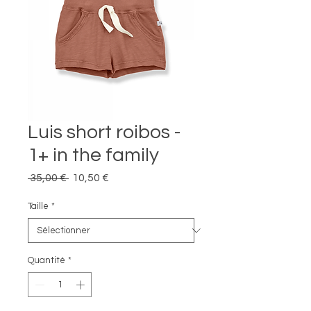
Luis short roibos -
1+ in the family
Prix
Prix
 35,00 € 
10,50 €
original
promotionnel
Taille
*
Quantité
*