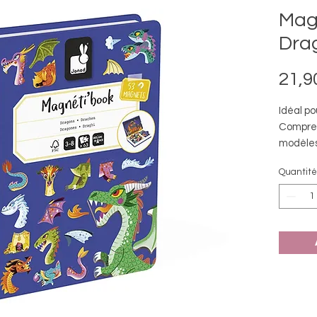
Mag
Dra
21,9
Idéal po
Compren
modèle
Format 
Quantité
transpo