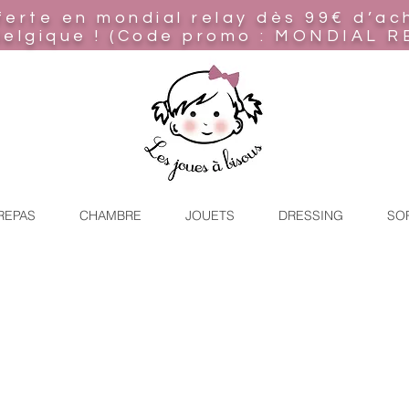
ferte en mondial relay
dès 99€ d’ac
Belgique ! (Code promo : MONDIAL R
REPAS
CHAMBRE
JOUETS
DRESSING
SO