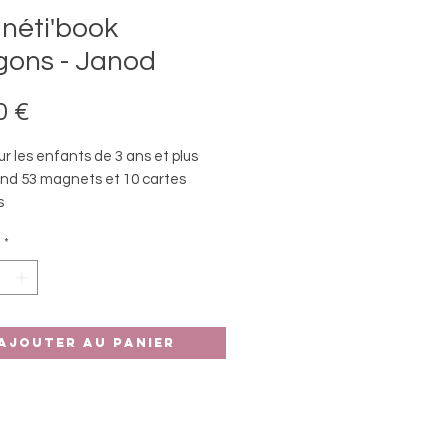
néti'book
gons - Janod
Prix
0 €
ur les enfants de 3 ans et plus
d 53 magnets et 10 cartes
s
compact très pratique à
*
rter
Ajouter au panier