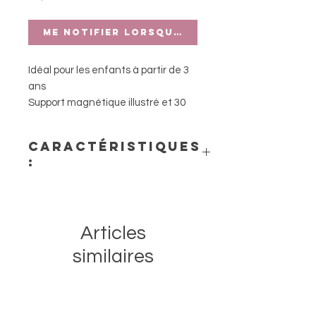
Me notifier lorsque cet article est di
Idéal pour les enfants à partir de 3
ans
Support magnétique illustré et 30
magnets
Format livre, facile à transporter et
Caractéristiques
à poser pour décrire l'histoire !
:
- Matière : carton
- Dimensions : 18 x 1,5 x 18 cm
- Age : dès 3 ans
Articles
similaires