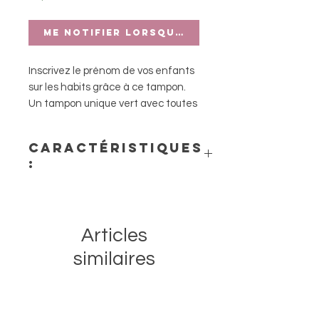
Me notifier lorsque cet article est di
Inscrivez le prénom de vos enfants
sur les habits grâce à ce tampon.
Un tampon unique vert avec toutes
les lettres de l’alphabet.
Caractéristiques
:
Encre textile testée
dermatologiquement
Impression sur textiles, papier,
Articles
carton et nombreuses surfaces
absorbantes
similaires
Toutes le lettres de l’alphabet en
un seul tampon