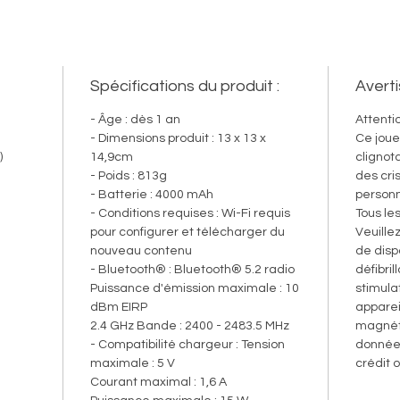
document
la Tonie
Une par
Spécifications du produit :
Avert
coucher
La Toni
- Âge : dès 1 an
Attentio
dans to
- Dimensions produit : 13 x 13 x
Ce joue
)
14,9cm
clignot
Grâce à
- Poids : 813g
des cri
son simu
- Batterie : 4000 mAh
personn
des ritu
- Conditions requises : Wi-Fi requis
Tous le
un vrai
pour configurer et télécharger du
Veuille
leur quo
nouveau contenu
de disp
- Bluetooth® : Bluetooth® 5.2 radio
défibril
Compatib
Puissance d'émission maximale : 10
stimula
contrôle
dBm EIRP
apparei
Découvr
2.4 GHz Bande : 2400 - 2483.5 MHz
magnéti
avec les
- Compatibilité chargeur : Tension
données
maximale : 5 V
crédit o
quiz, un 
Courant maximal : 1,6 A
de poser