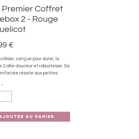
 Premier Coffret
ebox 2 - Rouge
uelicot
Prix
99 €
 utiliser, conçue pour durer, la
 2 allie douceur et robustesse. Sa
enforcée résiste aux petites
du quotidien, tandis que ses
*
es intuitives ont été
ement conçues pour être
ées facilement par les enfants.
le avec tous les Tonies :
Ajouter au panier
taines de Tonies sont déjà
les et compatibles avec la
 2 : histoires, chansons,