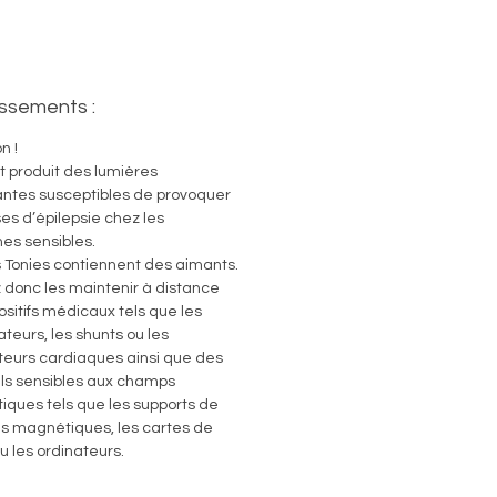
aires... Il suffit de les poser sur
box 2 pour qu’ils prennent vie.
tenaire au quotidien, du lever au
issements :
 :
ebox 2 accompagne les enfants
n !
us les moments clés de la journée.
t produit des lumières
antes susceptibles de provoquer
 sa lumière d’endormissement ou
ses d’épilepsie chez les
lateur d’aube, elle aide à créer
es sensibles.
els doux et rassurants, et devient
s Tonies contiennent des aimants.
 repère sonore et lumineux dans
z donc les maintenir à distance
tidien.
ositifs médicaux tels que les
lateurs, les shunts ou les
le avec les jeux Tonieplay et le
teurs cardiaques ainsi que des
ur :
ls sensibles aux champs
ez une nouvelle façon de jouer
ques tels que les supports de
 jeux Tonieplay ! Que ce soit un
 magnétiques, les cartes de
u les ordinateurs.
jeu ou une histoire audio, il suffit
 un disque Tonieplay et le