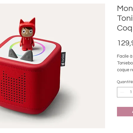
Mon
Toni
Coq
129,
Facile à
Toniebox
coque r
chutes 
Quantité
command
spécial
manipul
Compatib
Des cen
disponib
Toniebox