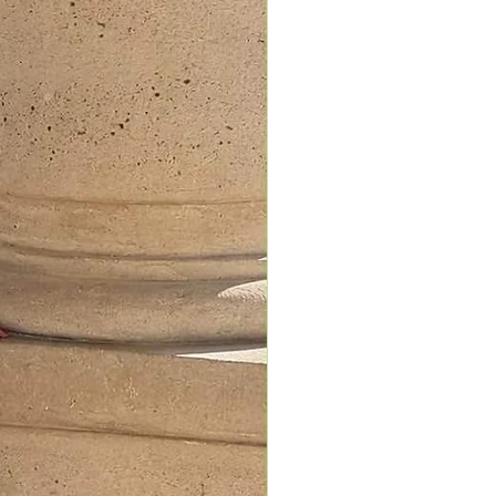
vérifiez le niveau de la batterie et
les réglages depuis votre
hone.
gnée du Tonie Créatif Rubie :
gurant votre Toniebox 2, ajoutez
 90 minutes de contenu audio
lisé sur votre Tonie Créatif Rubie
ans le coffret et accédez à plus
de contenus gratuits, à
ger directement via l'application
.