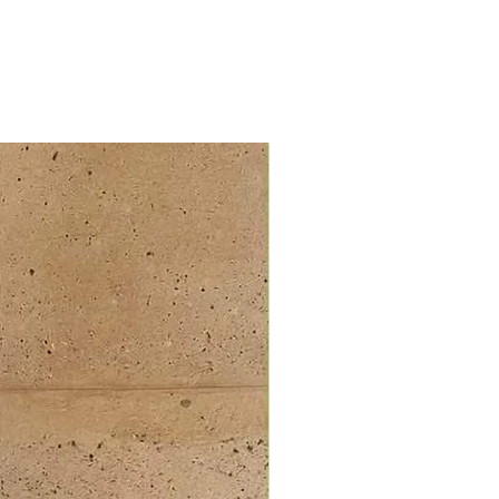
ur sur la Toniebox 2 pour profiter
xpérience audio inédite et
ve.
e dès 1 an :
pour accompagner les tout-
n toute sécurité, dès leurs
es découvertes sonores.
lumineux interactif :
au lumineux intelligent qui réagit
 Tonieplay et guide l’enfant tout
de l’écoute, pour une expérience
ante et interactive.
 de votre expérience via l’app
 :
pplication tonies®, les parents
co-piloter l'expérience d'écoute.
ez le volume, programmez un