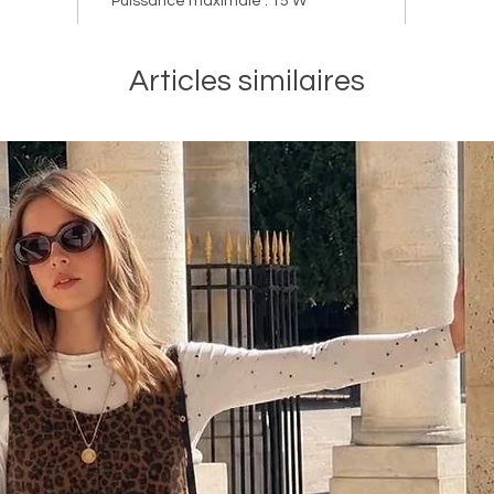
Puissance maximale : 15 W
contrôle
d’une e
immersi
Articles similaires
Certifié
Conçue 
petits e
premièr
Anneau 
Un anne
aux jeux
au long 
plus viv
Pilotage
tonies®
Avec l'a
peuvent 
Contrôl