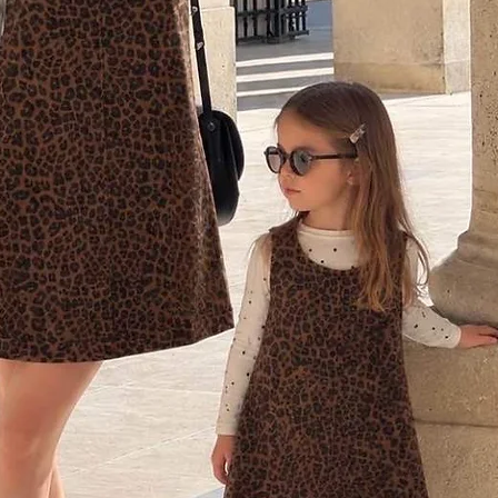
réveil, 
ajustez 
smartp
Accompa
En confi
jusqu'à
personna
inclus d
de 10H 
téléchar
tonies®