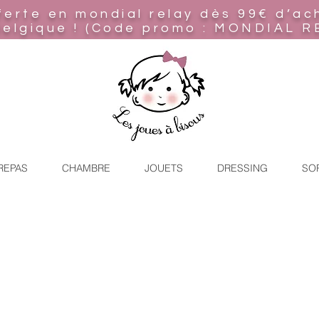
ferte en mondial relay
dès 99€ d’ac
Belgique ! (Code promo : MONDIAL R
REPAS
CHAMBRE
JOUETS
DRESSING
SO