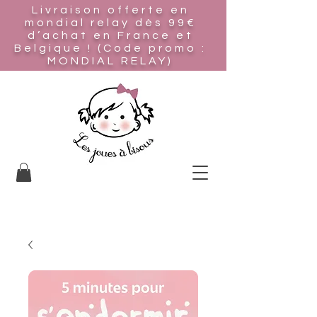
Livraison offerte en
mondial relay
dès 99€
d’achat en France et
Belgique ! (Code promo :
MONDIAL RELAY)