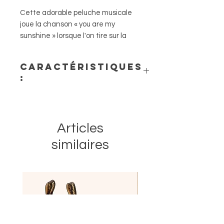
Cette adorable peluche musicale
joue la chanson « you are my
sunshine » lorsque l'on tire sur la
ficelle.
Caractéristiques
:
- Matières : 100 % tissu bouclé
polyester, l'intérieur est garni de
fibres 100 % polyester
Articles
similaires