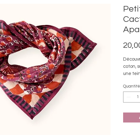
Peti
Cact
Apa
20,0
Découvr
coton, s
une tei
naturell
Quantité
une tou
toutes v
Un essen