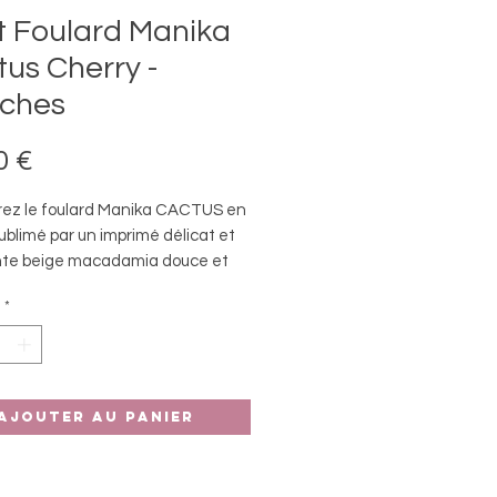
t Foulard Manika
us Cherry -
ches
Prix
0 €
ez le foulard Manika CACTUS en
ublimé par un imprimé délicat et
nte beige macadamia douce et
e. Polyvalent et élégant, il apporte
*
che chaleureuse et moderne à
os tenues, pour petits et grands.
tiel à adopter sans tarder !
Ajouter au panier