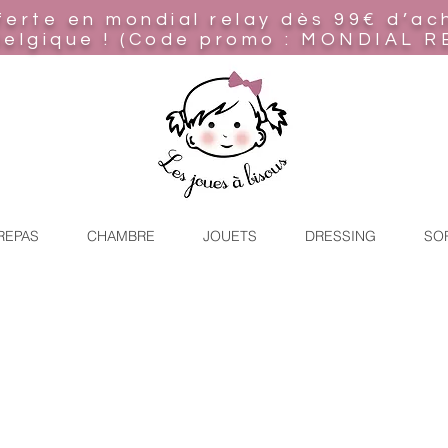
ferte en mondial relay
dès 99€ d’ac
Belgique ! (Code promo : MONDIAL R
REPAS
CHAMBRE
JOUETS
DRESSING
SO