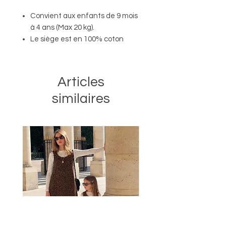
Convient aux enfants de 9 mois
à 4 ans (Max 20 kg).
Le siège est en 100% coton
La ceinture noire est en 100%
nylon.
L'attache noire est 100% POM
Articles
Le porte-bébé a des détails
similaires
dorés dans les logos.