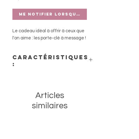
Me notifier lorsque cet article est di
Le cadeau idéal à offrir à ceux que
l'on aime : les porte-clé à message !
Caractéristiques
:
- Hauteur 6cm
- Matière : PVC avec attache dorée
- Fabriqué en RPC
Articles
similaires