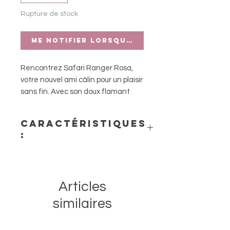
Rupture de stock
Me notifier lorsque cet article est di
Rencontrez Safari Ranger Rosa,
votre nouvel ami câlin pour un plaisir
sans fin. Avec son doux flamant
rose dans ses bras et sa joyeuse
tenue de safari, elle est toujours
Caractéristiques
prête pour l'aventure. Fabriqué
:
dans un matériau
merveilleusement doux, parfait
- Matière : Polyester
pour se blottir et jouer. Rosa donne
- Dimensions : 35cm
vie à la fantaisie.
Articles
similaires