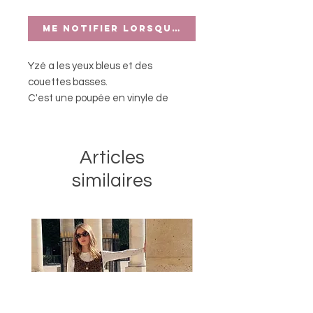
Me notifier lorsque cet article est di
Yzé a les yeux bleus et des
couettes basses.
C'
est une poupée en vinyle de
34cm qui sent bon la vanille.
Articles
similaires