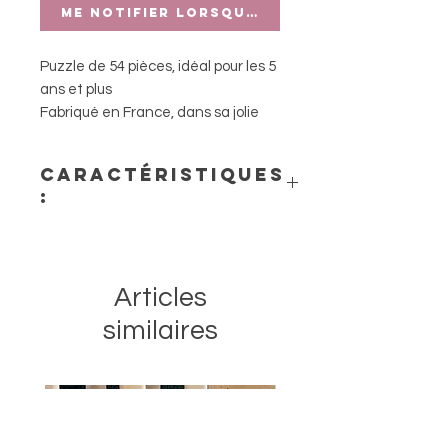
Me notifier lorsque cet article est di
Puzzle de 54 pièces, idéal pour les 5
ans et plus
Fabriqué en France, dans sa jolie
valisette
Parfait pour les fans de licornes
Caractéristiques
:
- Dimensions : 50 x 40 cm
- Matière : carton
- Fabriqué en France
Articles
similaires