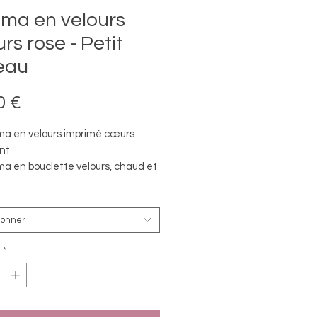
ama en velours
rs rose - Petit
eau
Prix
0 €
ma en velours imprimé cœurs
nt
ma en bouclette velours, chaud et
ortable.
lure, bas de manches et de
es en côte 1x1 unie.
ionner
ture élastiquée.
*