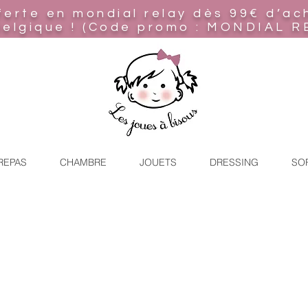
ferte en mondial relay
dès 99€ d’ac
Belgique ! (Code promo : MONDIAL R
REPAS
CHAMBRE
JOUETS
DRESSING
SO