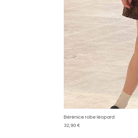
Bérénice robe léopard
Prix
32,90 €