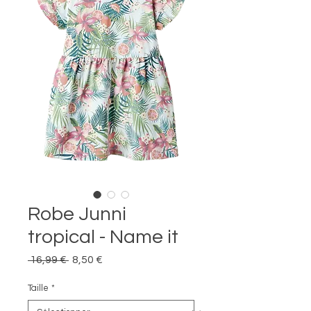
Robe Junni
tropical - Name it
Prix
Prix
 16,99 € 
8,50 €
original
promotionnel
Taille
*