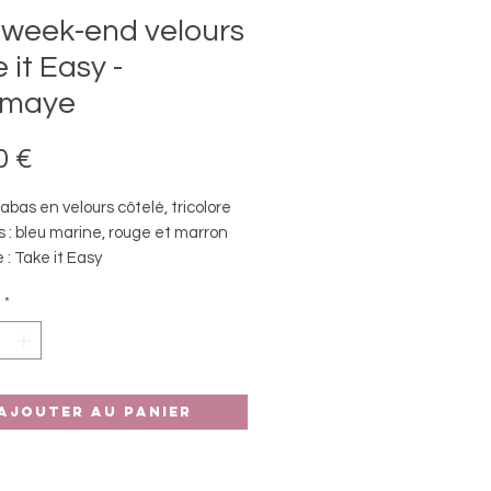
 week-end velours
 it Easy -
maye
Prix
0 €
bas en velours côtelé, tricolore
 : bleu marine, rouge et marron
 : Take it Easy
us : il est zippé, avec poche zippée
*
ieur (idéal pour vos clés,
es..).
Ajouter au panier