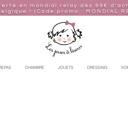
ferte en mondial relay
dès 99€ d’ac
Belgique ! (Code promo : MONDIAL R
REPAS
CHAMBRE
JOUETS
DRESSING
SO