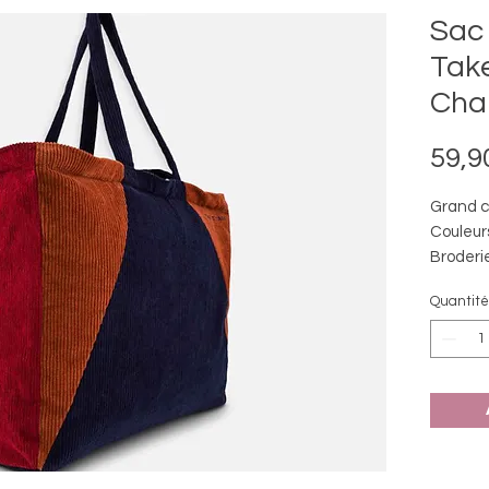
Sac
Take
Cha
59,9
Grand ca
Couleurs
Broderie
Petit pl
Quantité
à l'intér
téléphon