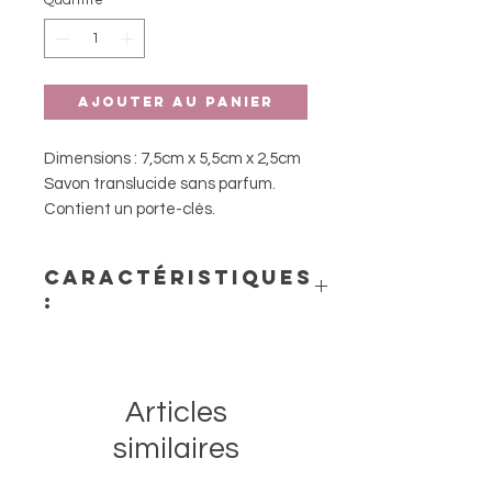
Quantité
*
Ajouter au panier
Dimensions : 7,5cm x 5,5cm x 2,5cm
Savon translucide sans parfum.
Contient un porte-clés.
Caractéristiques
:
- Précautions d’emploi : Usage
externe uniquement – éviter le
Articles
contact avec les yeux.
- Conserver à température
similaires
ambiante et à l’abri de la lumière.
- Durée d’utilisation après ouverture :