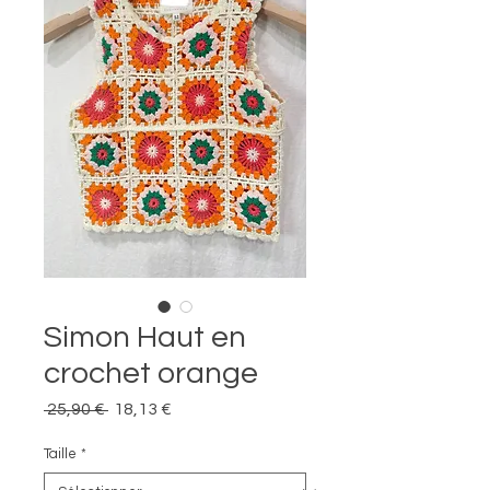
Simon Haut en
crochet orange
Prix
Prix
 25,90 € 
18,13 €
original
promotionnel
Taille
*