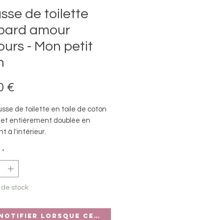
sse de toilette
pard amour
ours - Mon petit
n
Prix
0 €
sse de toilette en toile de coton
 et entièrement doublée en
t à l'intérieur.
s mots qui ont du sens
*
 grande capacité, vous pourrez
ttre dedans.
 de stock
 à l'intérieur, elle a deux poches
uées et une poche zippée.
notifier lorsque cet article est disponible