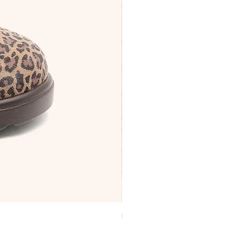
Bérénice robe léopard