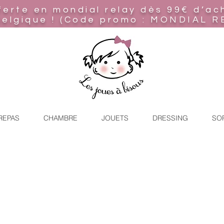
ferte en mondial relay
dès 99€ d’ac
Belgique ! (Code promo : MONDIAL R
REPAS
CHAMBRE
JOUETS
DRESSING
SO