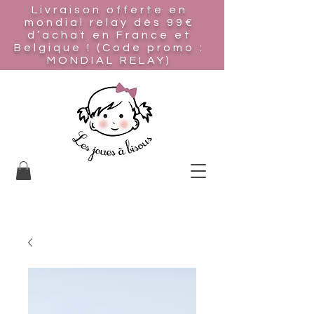
Livraison offerte en
mondial relay
dès 99€
d’achat en France et
Belgique ! (Code promo :
MONDIAL RELAY)