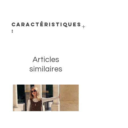
Caractéristiques
:
- Matière : céramique
- Dimensions : 22 cm (H) x 8 cm (L) x
8 cm (l)
Articles
similaires