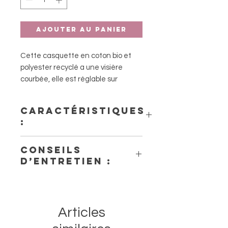
Ajouter au panier
Cette casquette en coton bio et
polyester recyclé a une visière
courbée, elle est réglable sur
l'arrière.
Disponible en 3 tailles enfants et
Caractéristiques
en taille adulte (Papa)
:
- Matières : 20% polyester recyclé,
Conseils
80% coton bio
d’entretien :
- Lavege à la main préconisé
Articles