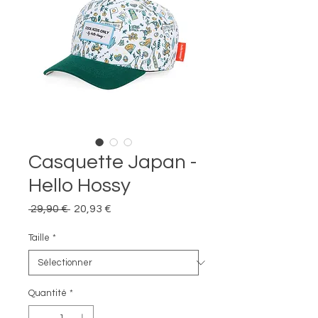
Casquette Japan -
Hello Hossy
Prix
Prix
 29,90 € 
20,93 €
original
promotionnel
Taille
*
Quantité
*