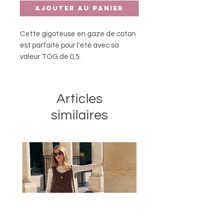
Ajouter au panier
Cette gigoteuse en gaze de coton
est parfaite pour l'été avec sa
valeur TOG de 0,5.
La gigoteuse est disponible en 3
tailles :
Articles
- taille 70 cm pour les bébés de 0 à 6
similaires
mois
- taille 90 cm pour les bébés de 6 à
18 mois
- taille 110 cm pour les bébés de 18
à 36 mois.
Choisissez la taille qui convient à la
taille de votre petit et n'achetez
pas la gigoteuse trop grande.