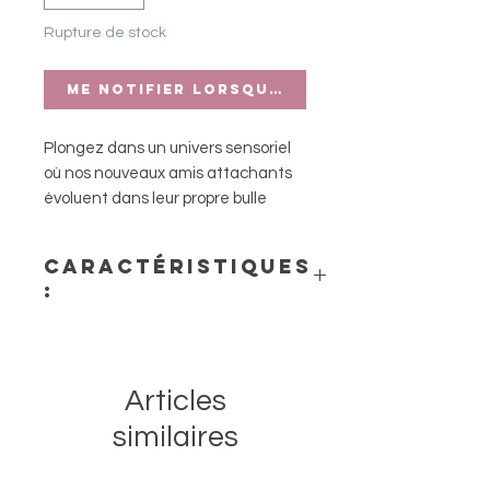
Rupture de stock
Me notifier lorsque cet article est di
Plongez dans un univers sensoriel
où nos nouveaux amis attachants
évoluent dans leur propre bulle
flottante.
Idéal pour jouer, explorer et
Caractéristiques
s’émerveiller dans le bain ou à la
:
piscine.
Stimule la concentration et
- Âge : dès 12 mois
développe la motricité fine.
Articles
similaires