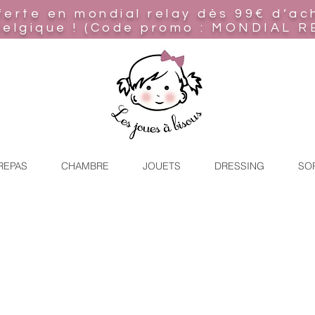
ferte en mondial relay
dès 99€ d’ac
Belgique ! (Code promo : MONDIAL R
REPAS
CHAMBRE
JOUETS
DRESSING
SO