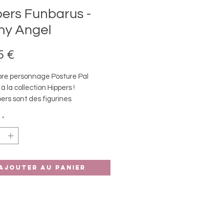
ers Funbarus -
ny Angel
Prix
5 €
bre personnage Posture Pal
 à la collection Hippers !
ers sont des figurines
ves qui peuvent être fixées sur
*
t préférés.
Ajouter au panier