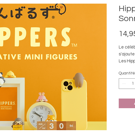
Hipp
Son
14,9
Le célè
s'ajoute
Les Hipp
décorati
Quantité
vos obje