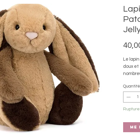
Lapi
Pat
Jell
40,0
Le lapi
doux et
nombreu
caramel
Quantité
chocola
douceur
sa queu
Rupture
en suéd
idéal po
quotidie
Me 