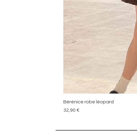
Bérénice robe léopard
Prix
32,90 €