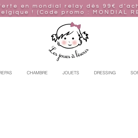
ferte en mondial relay
dès 99€ d’ac
Belgique ! (Code promo : MONDIAL R
REPAS
CHAMBRE
JOUETS
DRESSING
SO