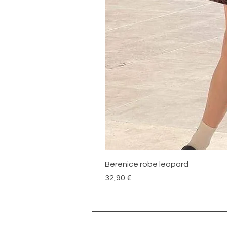
Bérénice robe léopard
Prix
32,90 €