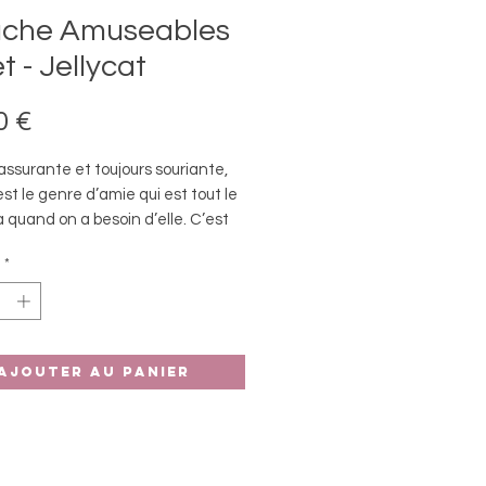
uche Amuseables
t - Jellycat
Prix
0 €
rassurante et toujours souriante,
st le genre d’amie qui est tout le
 quand on a besoin d’elle. C’est
elle n’est pas très bavarde, mais
*
e est sûre : elle ne vous laissera
tomber.
tte apparence tranquille, se
ourtant une énergie débordante !
Ajouter au panier
wakeboard, Pebble a timidement
é par de petits ricochets sur les
 aujourd’hui ? On peut dire qu’elle
sacrées vagues !