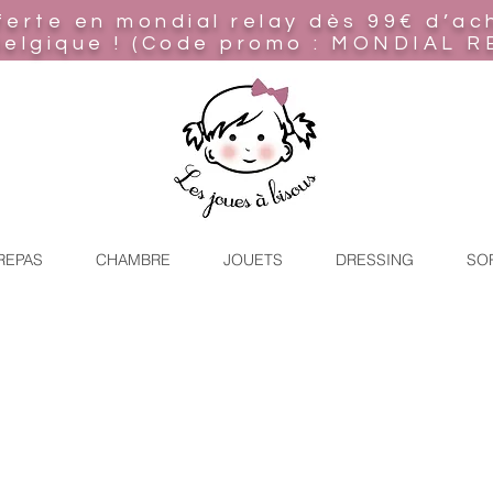
ferte en mondial relay
dès 99€ d’ac
Belgique ! (Code promo : MONDIAL R
REPAS
CHAMBRE
JOUETS
DRESSING
SO