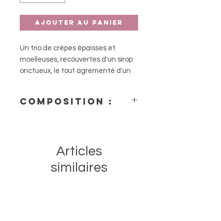
Ajouter au panier
Un trio de crêpes épaisses et
moelleuses, recouvertes d'un sirop
onctueux, le tout agrémenté d'un
trio de myrtilles texturées.
Composition :
- 15cm x 16cm x 15cm
Articles
similaires