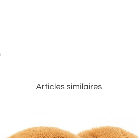
ingénios
Malgré 
garde le
cœur : e
ses rêve
vous y re
s’attach
m
Articles similaires