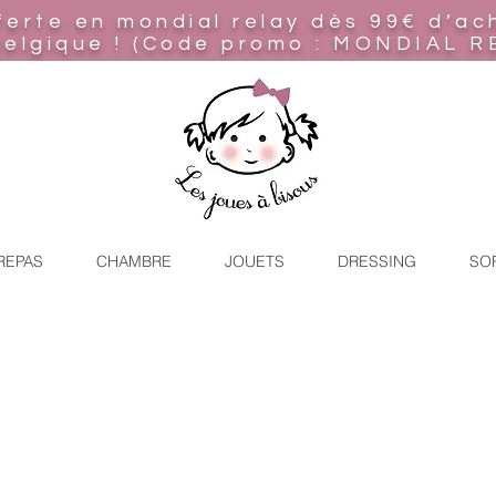
ferte en mondial relay
dès 99€ d’ac
Belgique ! (Code promo : MONDIAL R
REPAS
CHAMBRE
JOUETS
DRESSING
SO